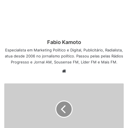
Fabio Kamoto
Especialista em Marketing Político e Digital, Publicitário, Radialista,
atua desde 2006 no jornalismo político. Passou pelas pelas Rádios
Progresso e Jornal AM, Sousense FM, Líder FM e Mais FM.
W
e
b
s
i
t
e