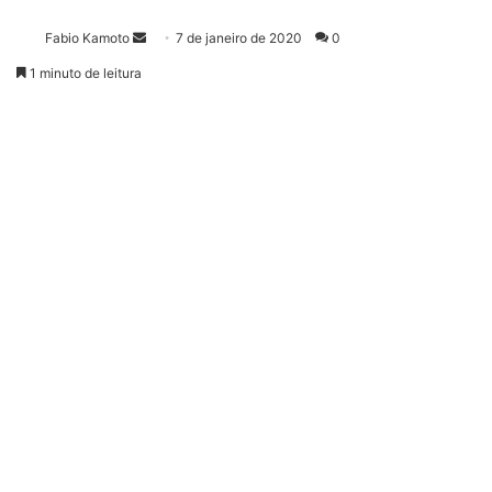
Fabio Kamoto
M
7 de janeiro de 2020
0
a
1 minuto de leitura
n
d
e
u
m
e
-
m
a
i
l