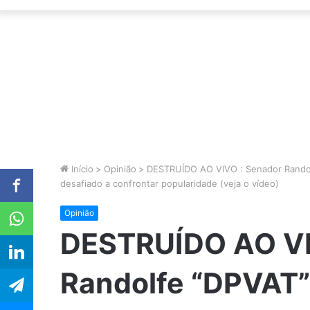
Início
>
Opinião
>
DESTRUÍDO AO VIVO : Senador Randolf
desafiado a confrontar popularidade (veja o vídeo)
Opinião
DESTRUÍDO AO VI
Randolfe “DPVAT”