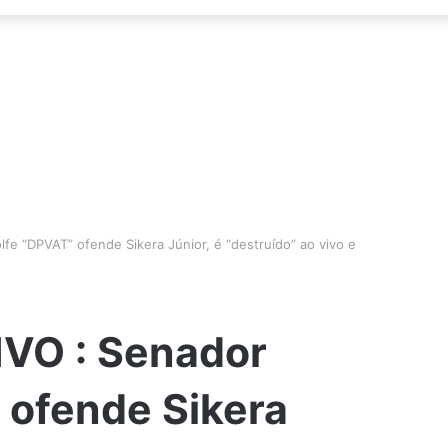
e “DPVAT” ofende Sikera Júnior, é “destruído” ao vivo e
VO : Senador
 ofende Sikera