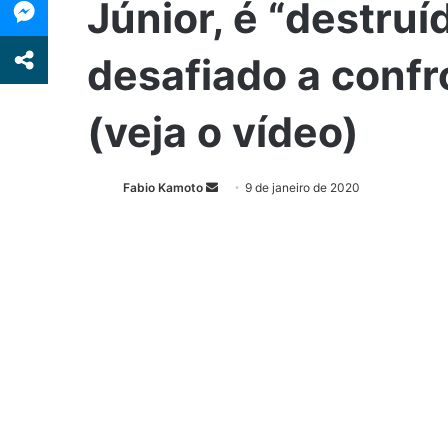
Júnior, é “destruí
desafiado a confr
(veja o vídeo)
Fabio Kamoto
M
9 de janeiro de 2020
a
n
d
e
u
m
e
-
m
a