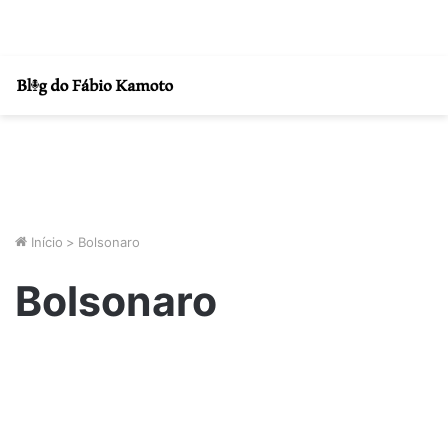
Início
>
Bolsonaro
Bolsonaro