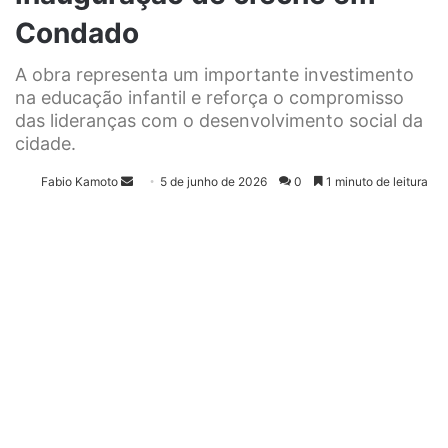
Condado
A obra representa um importante investimento
na educação infantil e reforça o compromisso
das lideranças com o desenvolvimento social da
cidade.
Fabio Kamoto
M
5 de junho de 2026
0
1 minuto de leitura
a
n
d
e
u
m
e
-
m
a
i