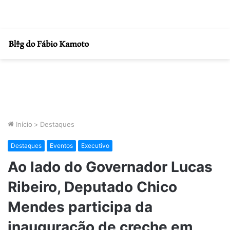
Início
>
Destaques
Destaques
Eventos
Executivo
Ao lado do Governador Lucas
Ribeiro, Deputado Chico
Mendes participa da
inauguração de creche em