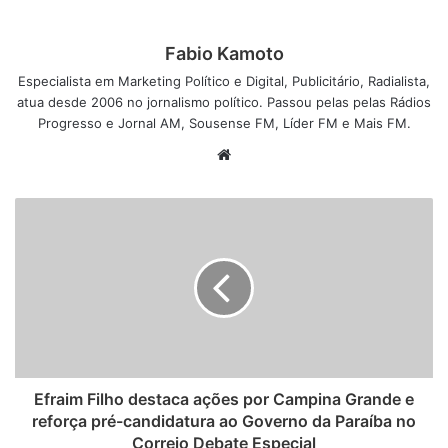
Fabio Kamoto
Especialista em Marketing Político e Digital, Publicitário, Radialista,
atua desde 2006 no jornalismo político. Passou pelas pelas Rádios
Progresso e Jornal AM, Sousense FM, Líder FM e Mais FM.
W
e
b
s
i
t
e
Efraim Filho destaca ações por Campina Grande e
reforça pré-candidatura ao Governo da Paraíba no
Correio Debate Especial