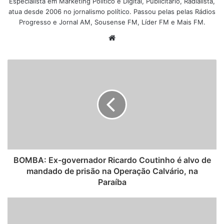
Especialista em Marketing Político e Digital, Publicitário, Radialista,
atua desde 2006 no jornalismo político. Passou pelas pelas Rádios
Progresso e Jornal AM, Sousense FM, Líder FM e Mais FM.
W
e
b
s
i
t
e
BOMBA: Ex-governador Ricardo Coutinho é alvo de
mandado de prisão na Operação Calvário, na
Paraíba