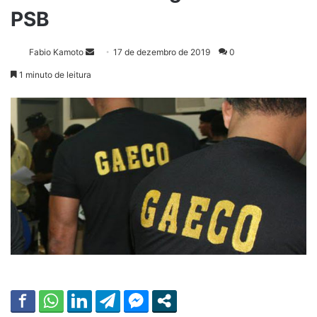
PSB
Fabio Kamoto
M
17 de dezembro de 2019
0
a
1 minuto de leitura
n
d
e
u
m
e
-
m
a
i
l