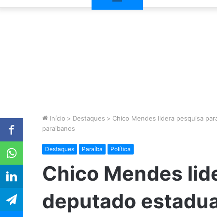
Início
>
Destaques
>
Chico Mendes lidera pesquisa par
paraibanos
Destaques
Paraíba
Política
Chico Mendes lid
deputado estadua