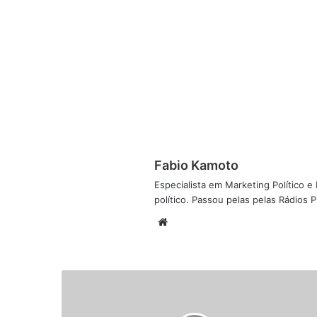
Fabio Kamoto
Especialista em Marketing Político e D
político. Passou pelas pelas Rádios
W
e
b
s
i
t