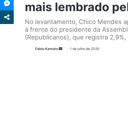
mais lembrado pe
No levantamento, Chico Mendes ap
à frente do presidente da Assemble
(Republicanos), que registra 2,9%,
Fabio Kamoto
M
1 de julho de 2026
a
n
d
e
u
m
e
-
m
a
i