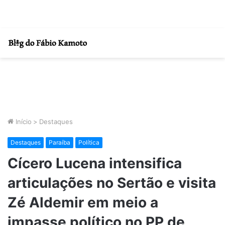
Início
>
Destaques
Destaques
Paraíba
Política
Cícero Lucena intensifica
articulações no Sertão e visita
Zé Aldemir em meio a
impasse político no PP de