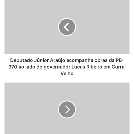
b
s
i
t
e
Deputado Júnior Araújo acompanha obras da PB-
370 ao lado do governador Lucas Ribeiro em Curral
Velho