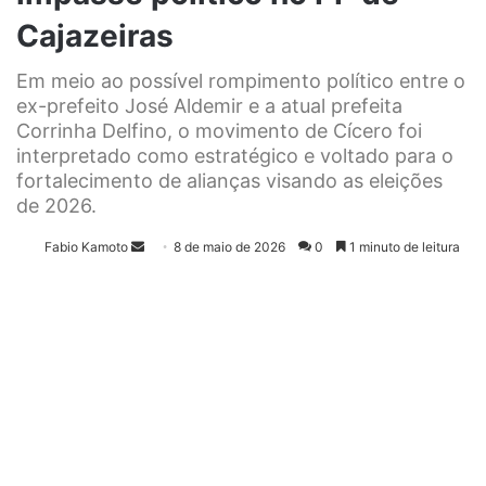
Cajazeiras
Em meio ao possível rompimento político entre o
ex-prefeito José Aldemir e a atual prefeita
Corrinha Delfino, o movimento de Cícero foi
interpretado como estratégico e voltado para o
fortalecimento de alianças visando as eleições
de 2026.
Fabio Kamoto
M
8 de maio de 2026
0
1 minuto de leitura
a
n
d
e
u
m
e
-
m