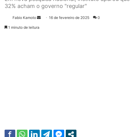
32% acham o governo "regular"
Fabio Kamoto
M
16 de fevereiro de 2025
0
a
1 minuto de leitura
n
d
e
u
m
e
-
m
a
i
l