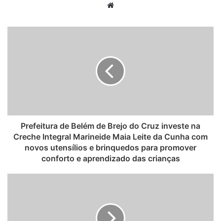
W
e
b
s
i
t
e
Prefeitura de Belém de Brejo do Cruz investe na
Creche Integral Marineide Maia Leite da Cunha com
novos utensílios e brinquedos para promover
conforto e aprendizado das crianças