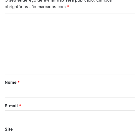
O seu endereço de e-mail não será publicado.
Campos
obrigatórios são marcados com
*
Nome
*
E-mail
*
Site