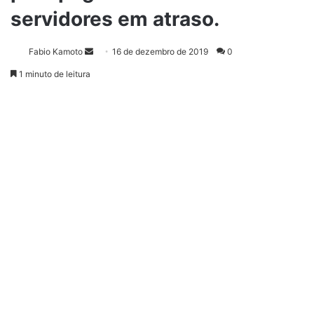
servidores em atraso.
Fabio Kamoto
M
16 de dezembro de 2019
0
a
1 minuto de leitura
n
d
e
u
m
e
-
m
a
i
l