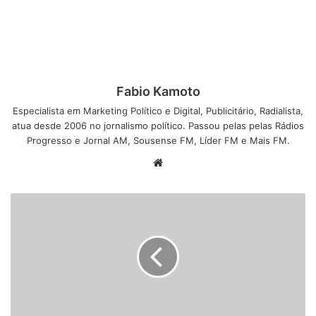
Fabio Kamoto
Especialista em Marketing Político e Digital, Publicitário, Radialista,
atua desde 2006 no jornalismo político. Passou pelas pelas Rádios
Progresso e Jornal AM, Sousense FM, Líder FM e Mais FM.
W
e
b
s
i
t
e