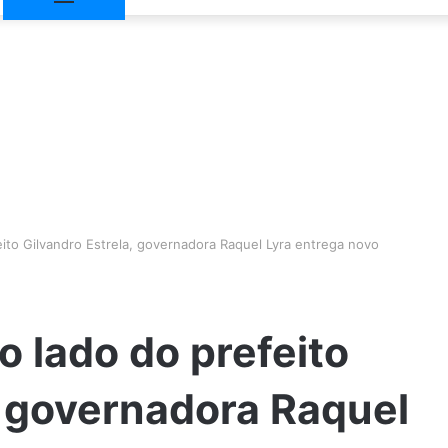
eito Gilvandro Estrela, governadora Raquel Lyra entrega novo
o lado do prefeito
, governadora Raquel