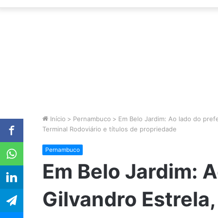
Início
>
Pernambuco
>
Em Belo Jardim: Ao lado do pref
Terminal Rodoviário e títulos de propriedade
Pernambuco
Em Belo Jardim: A
Gilvandro Estrela