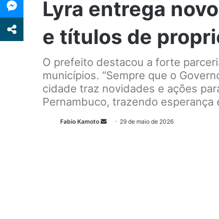
Lyra entrega novo
e títulos de propr
O prefeito destacou a forte parce
municípios. “Sempre que o Gover
cidade traz novidades e ações par
Pernambuco, trazendo esperança e 
Fabio Kamoto
M
29 de maio de 2026
a
n
d
e
u
m
e
-