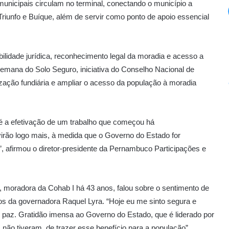
municipais circulam no terminal, conectando o município a
Triunfo e Buíque, além de servir como ponto de apoio essencial
bilidade jurídica, reconhecimento legal da moradia e acesso a
 Semana do Solo Seguro, iniciativa do Conselho Nacional de
rização fundiária e ampliar o acesso da população à moradia
e é a efetivação de um trabalho que começou há
rão logo mais, à medida que o Governo do Estado for
”, afirmou o diretor-presidente da Pernambuco Participações e
, moradora da Cohab I há 43 anos, falou sobre o sentimento de
s da governadora Raquel Lyra. “Hoje eu me sinto segura e
paz. Gratidão imensa ao Governo do Estado, que é liderado por
não tiveram, de trazer esse benefício para a população”,