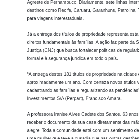
Agreste de Pernambuco. Diariamente, sete linhas inter
destinos como Recife, Caruaru, Garanhuns, Petrolina, 
para viagens interestaduais.
Já a entrega dos títulos de propriedade representa esta
direitos fundamentais às famílias. A ação faz parte da
Justiça (CNJ) que busca fortalecer políticas de regula
formal e à segurança jurídica em todo o país.
“A entrega destes 181 títulos de propriedade na cidad
aproximadamente um ano. Com certeza novos títulos vi
cadastrando as famílias e regularizando as pendências
Investimentos S/A (Perpart), Francisco Amaral.
A professora Iranise Alves Cadete dos Santos, 63 anos
receber o documento da sua casa diretamente das mão
alegre. Toda a comunidade está com um sentimento de 
uma mulher que teve a ousadia que nas outras gestões 