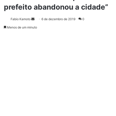
prefeito abandonou a cidade”
Fabio Kamoto
M
6 de dezembro de 2019
0
a
Menos de um minuto
n
d
e
u
m
e
-
m
a
i
l