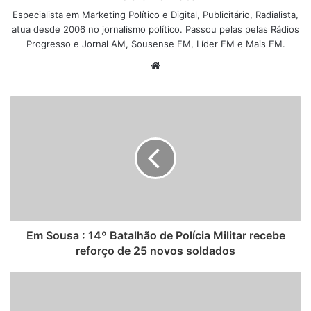
Especialista em Marketing Político e Digital, Publicitário, Radialista,
atua desde 2006 no jornalismo político. Passou pelas pelas Rádios
Progresso e Jornal AM, Sousense FM, Líder FM e Mais FM.
W
e
b
s
i
t
e
Em Sousa : 14º Batalhão de Polícia Militar recebe
reforço de 25 novos soldados