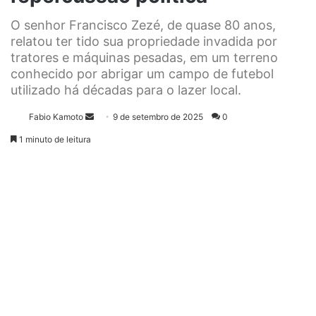
O senhor Francisco Zezé, de quase 80 anos,
relatou ter tido sua propriedade invadida por
tratores e máquinas pesadas, em um terreno
conhecido por abrigar um campo de futebol
utilizado há décadas para o lazer local.
Fabio Kamoto
M
9 de setembro de 2025
0
a
1 minuto de leitura
n
d
e
u
m
e
-
m
a
i