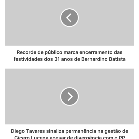
i
t
e
Recorde de público marca encerramento das
festividades dos 31 anos de Bernardino Batista
Diego Tavares sinaliza permanência na gestão de
Cícero Lucena apesar de divergência com o PP