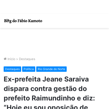
Início
>
Destaques
Destaques
Política
Rio Grande do Norte
Ex-prefeita Jeane Saraiva
dispara contra gestão do
prefeito Raimundinho e diz:
“Hoje eu sou oposição de