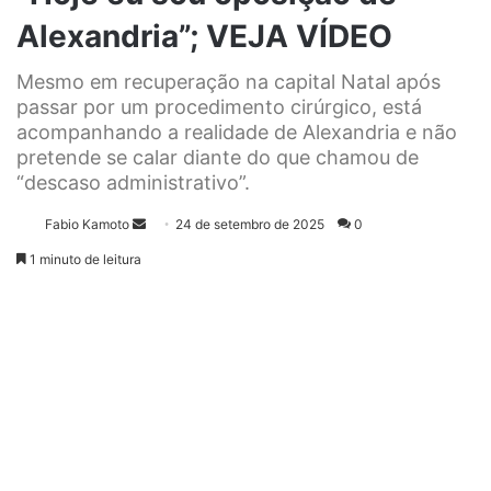
Alexandria”; VEJA VÍDEO
Mesmo em recuperação na capital Natal após
passar por um procedimento cirúrgico, está
acompanhando a realidade de Alexandria e não
pretende se calar diante do que chamou de
“descaso administrativo”.
Fabio Kamoto
M
24 de setembro de 2025
0
a
1 minuto de leitura
n
d
e
u
m
e
-
m
a