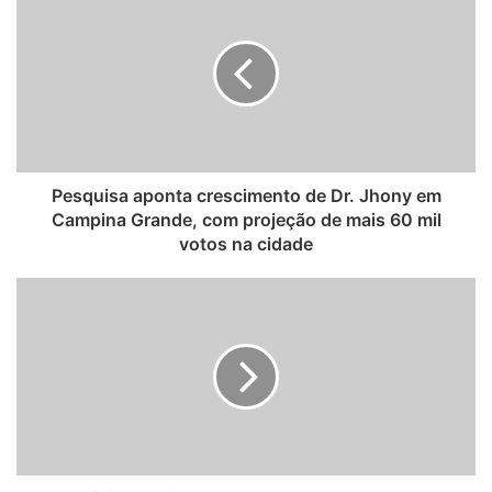
s
i
t
e
Pesquisa aponta crescimento de Dr. Jhony em
Campina Grande, com projeção de mais 60 mil
votos na cidade