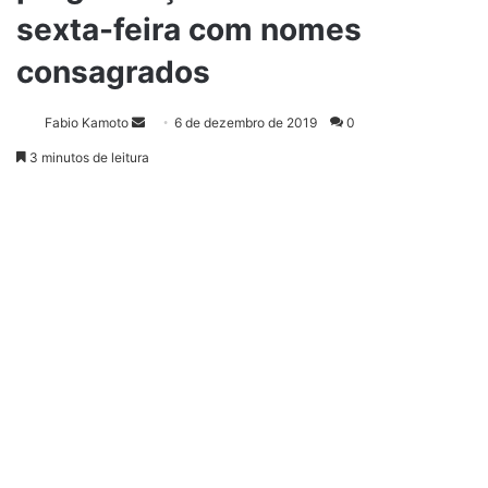
sexta-feira com nomes
consagrados
Fabio Kamoto
M
6 de dezembro de 2019
0
a
3 minutos de leitura
n
d
e
u
m
e
-
m
a
i
l