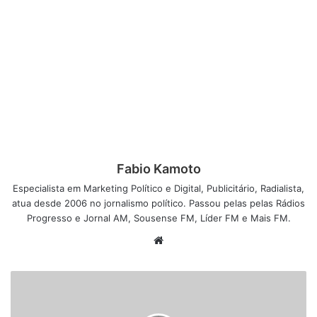
Fabio Kamoto
Especialista em Marketing Político e Digital, Publicitário, Radialista,
atua desde 2006 no jornalismo político. Passou pelas pelas Rádios
Progresso e Jornal AM, Sousense FM, Líder FM e Mais FM.
W
e
b
s
i