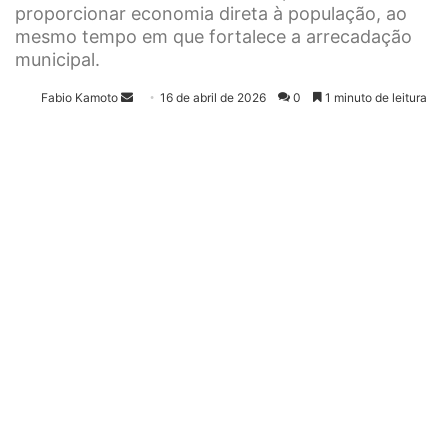
proporcionar economia direta à população, ao
mesmo tempo em que fortalece a arrecadação
municipal.
Fabio Kamoto
M
16 de abril de 2026
0
1 minuto de leitura
a
n
d
e
u
m
e
-
m
a
i
l