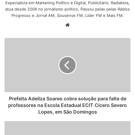
Especialista em Marketing Político e Digital, Publicitário, Radialista,
atua desde 2006 no jornalismo político. Passou pelas pelas Rádios
Progresso e Jornal AM, Sousense FM, Líder FM e Mais FM.
W
e
b
s
i
t
e
Prefeita Adeilza Soares cobra solução para falta de
professores na Escola Estadual ECIT Cícero Severo
Lopes, em São Domingos