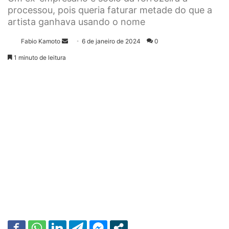
processou, pois queria faturar metade do que a
artista ganhava usando o nome
Fabio Kamoto
M
6 de janeiro de 2024
0
a
1 minuto de leitura
n
d
e
u
m
e
-
m
a
i
l