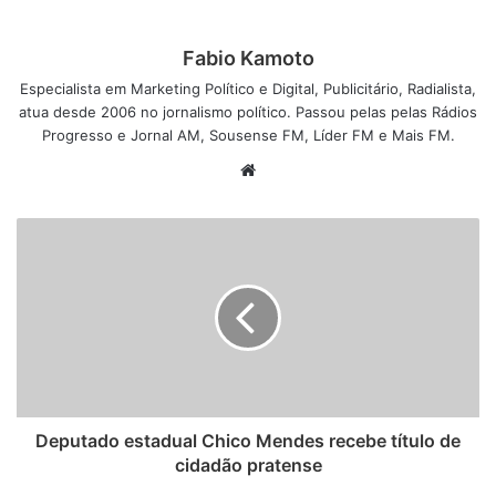
Fabio Kamoto
Especialista em Marketing Político e Digital, Publicitário, Radialista,
atua desde 2006 no jornalismo político. Passou pelas pelas Rádios
Progresso e Jornal AM, Sousense FM, Líder FM e Mais FM.
W
e
b
s
i
t
e
Deputado estadual Chico Mendes recebe título de
cidadão pratense