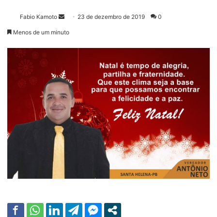
Fabio Kamoto
M
23 de dezembro de 2019
0
a
Menos de um minuto
n
d
e
u
m
e
-
m
a
i
l