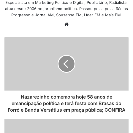
Especialista em Marketing Político e Digital, Publicitário, Radialista,
atua desde 2006 no jornalismo político. Passou pelas pelas Rádios
Progresso e Jornal AM, Sousense FM, Líder FM e Mais FM.
W
e
b
s
i
t
e
Nazarezinho comemora hoje 58 anos de
emancipação política e terá festa com Brasas do
Forró e Banda Versátius em praça pública; CONFIRA