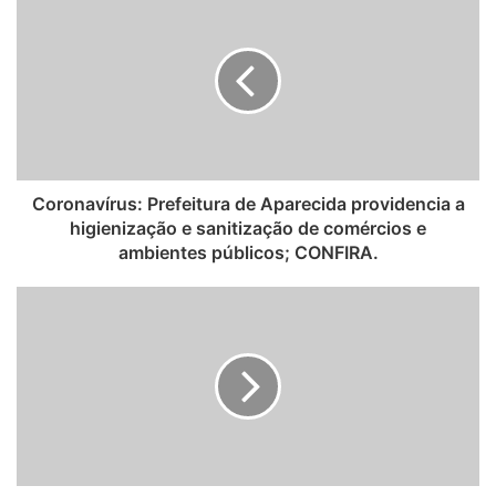
s
i
t
e
Coronavírus: Prefeitura de Aparecida providencia a
higienização e sanitização de comércios e
ambientes públicos; CONFIRA.