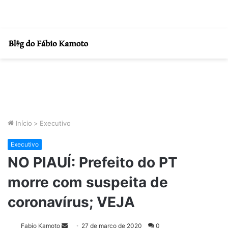
Início
>
Executivo
Executivo
NO PIAUÍ: Prefeito do PT
morre com suspeita de
coronavírus; VEJA
Fabio Kamoto
M
27 de março de 2020
0