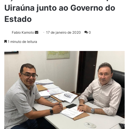
Uiraúna junto ao Governo do
Estado
Fabio Kamoto
M
17 de janeiro de 2020
0
a
1 minuto de leitura
n
d
e
u
m
e
-
m
a
i
l