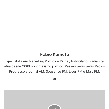
Fabio Kamoto
Especialista em Marketing Político e Digital, Publicitário, Radialista,
atua desde 2006 no jornalismo político. Passou pelas pelas Rádios
Progresso e Jornal AM, Sousense FM, Líder FM e Mais FM.
W
e
b
s
i
t