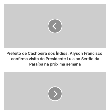
b
s
i
t
e
Prefeito de Cachoeira dos Índios, Alyson Francisco,
confirma visita do Presidente Lula ao Sertão da
Paraíba na próxima semana