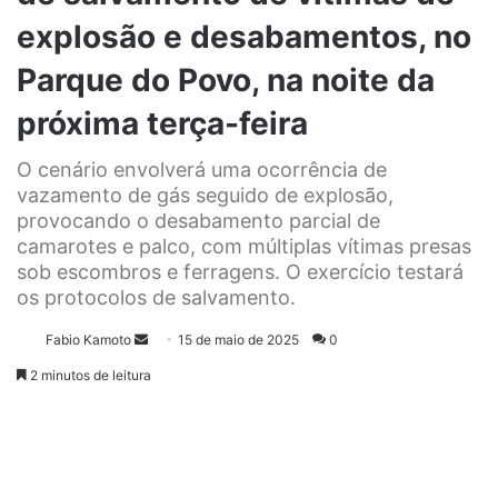
explosão e desabamentos, no
Parque do Povo, na noite da
próxima terça-feira
O cenário envolverá uma ocorrência de
vazamento de gás seguido de explosão,
provocando o desabamento parcial de
camarotes e palco, com múltiplas vítimas presas
sob escombros e ferragens. O exercício testará
os protocolos de salvamento.
Fabio Kamoto
M
15 de maio de 2025
0
a
2 minutos de leitura
n
d
e
u