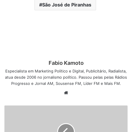
São José de Piranhas
Fabio Kamoto
Especialista em Marketing Político e Digital, Publicitário, Radialista,
atua desde 2006 no jornalismo político. Passou pelas pelas Rádios
Progresso e Jornal AM, Sousense FM, Líder FM e Mais FM.
W
e
b
s
i
t