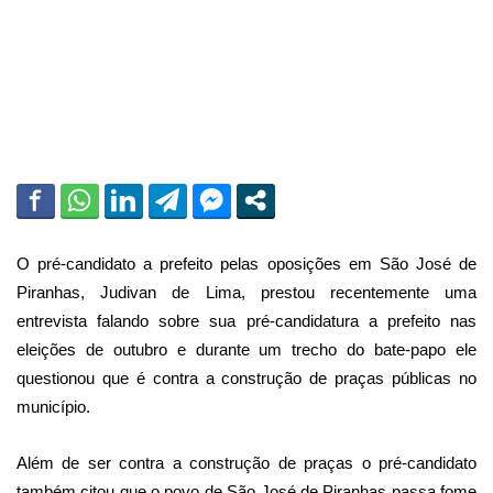
i
l
O pré-candidato a prefeito pelas oposições em São José de
Piranhas, Judivan de Lima, prestou recentemente uma
entrevista falando sobre sua pré-candidatura a prefeito nas
eleições de outubro e durante um trecho do bate-papo ele
questionou que é contra a construção de praças públicas no
município.
Além de ser contra a construção de praças o pré-candidato
também citou que o povo de São José de Piranhas passa fome