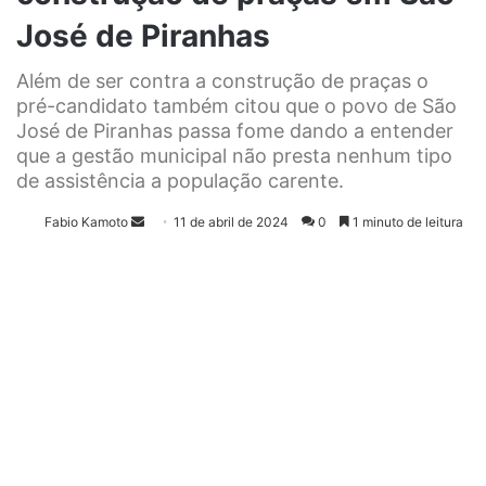
José de Piranhas
Além de ser contra a construção de praças o
pré-candidato também citou que o povo de São
José de Piranhas passa fome dando a entender
que a gestão municipal não presta nenhum tipo
de assistência a população carente.
Fabio Kamoto
M
11 de abril de 2024
0
1 minuto de leitura
a
n
d
e
u
m
e
-
m
a