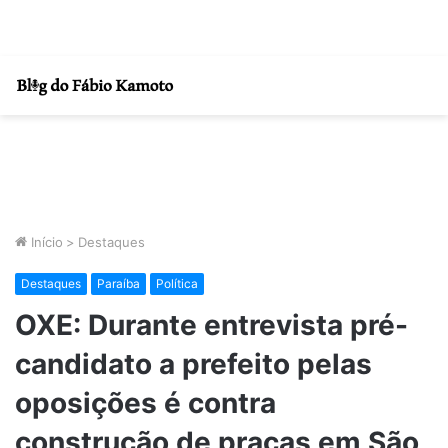
Início
>
Destaques
Destaques
Paraíba
Política
OXE: Durante entrevista pré-
candidato a prefeito pelas
oposições é contra
construção de praças em São