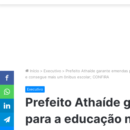
Início
>
Executivo
>
Prefeito Athaíde garante emendas p
e consegue mais um ônibus escolar; CONFIRA
Executivo
Prefeito Athaíde
para a educação n