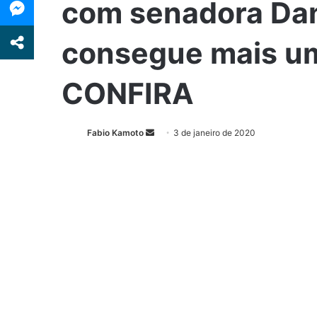
com senadora Dani
consegue mais um
CONFIRA
Fabio Kamoto
M
3 de janeiro de 2020
a
n
d
e
u
m
e
-
m
a