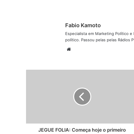
Fabio Kamoto
Especialista em Marketing Político e D
político. Passou pelas pelas Rádios
W
e
b
s
i
t
e
JEGUE FOLIA: Começa hoje o primeiro