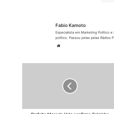
Fabio Kamoto
Especialista em Marketing Político e D
político. Passou pelas pelas Rádios
W
e
b
s
i
t
e