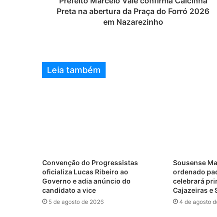
Prefeito Marcelo Vale confirma Calcinha
Preta na abertura da Praça do Forró 2026
em Nazarezinho
Leia também
Convenção do Progressistas
Sousense Mar
oficializa Lucas Ribeiro ao
ordenado padr
Governo e adia anúncio do
celebrará pr
candidato a vice
Cajazeiras e
5 de agosto de 2026
4 de agosto 