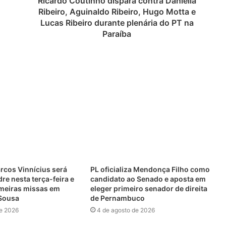
Ricardo Coutinho dispara contra Daniella
Ribeiro, Aguinaldo Ribeiro, Hugo Motta e
Lucas Ribeiro durante plenária do PT na
Paraíba
cos Vinnícius será
PL oficializa Mendonça Filho como
e nesta terça-feira e
candidato ao Senado e aposta em
imeiras missas em
eleger primeiro senador de direita
 Sousa
de Pernambuco
de 2026
4 de agosto de 2026