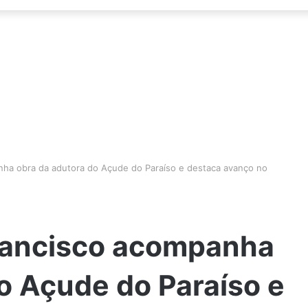
nha obra da adutora do Açude do Paraíso e destaca avanço no
Francisco acompanha
o Açude do Paraíso e