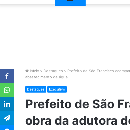
Início
>
Destaques
>
Prefeito de São Francisco acompa
abastecimento de água
Destaques
Executivo
Prefeito de São 
obra da adutora d