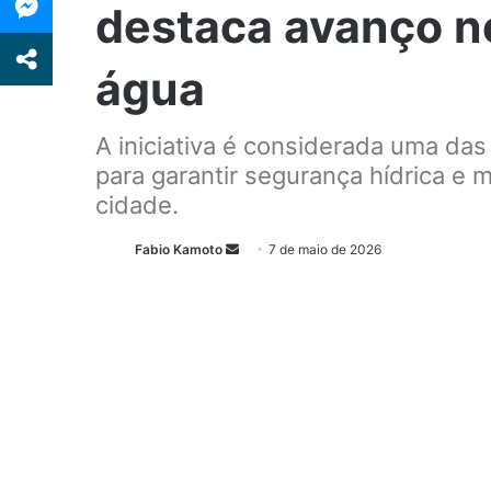
destaca avanço n
água
A iniciativa é considerada uma da
para garantir segurança hídrica e
cidade.
Fabio Kamoto
M
7 de maio de 2026
a
n
d
e
u
m
e
-
m