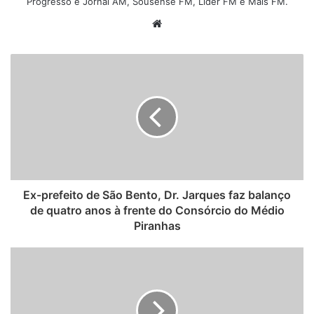
Progresso e Jornal AM, Sousense FM, Líder FM e Mais FM.
W
e
b
s
i
t
e
Ex-prefeito de São Bento, Dr. Jarques faz balanço
de quatro anos à frente do Consórcio do Médio
Piranhas