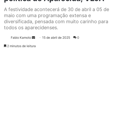
A festividade acontecerá de 30 de abril a 05 de
maio com uma programação extensa e
diversificada, pensada com muito carinho para
todos os aparecidenses.
Fabio Kamoto
M
15 de abril de 2025
0
a
2 minutos de leitura
n
d
e
u
m
e
-
m
a
i
l