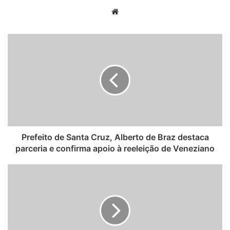
W
e
b
s
i
t
e
Prefeito de Santa Cruz, Alberto de Braz destaca
parceria e confirma apoio à reeleição de Veneziano