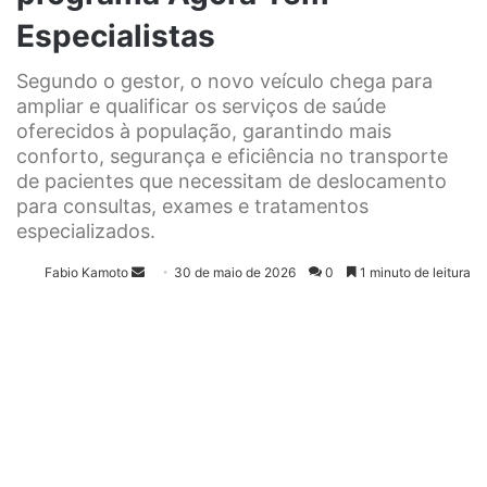
Especialistas
Segundo o gestor, o novo veículo chega para
ampliar e qualificar os serviços de saúde
oferecidos à população, garantindo mais
conforto, segurança e eficiência no transporte
de pacientes que necessitam de deslocamento
para consultas, exames e tratamentos
especializados.
Fabio Kamoto
M
30 de maio de 2026
0
1 minuto de leitura
a
n
d
e
u
m
e
-