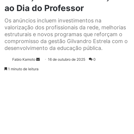
ao Dia do Professor
Os anúncios incluem investimentos na
valorização dos profissionais da rede, melhorias
estruturais e novos programas que reforçam o
compromisso da gestão Gilvandro Estrela com o
desenvolvimento da educação pública.
Fabio Kamoto
M
16 de outubro de 2025
0
a
1 minuto de leitura
n
d
e
u
m
e
-
m
a