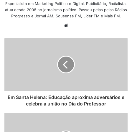
Especialista em Marketing Político e Digital, Publicitário, Radialista,
atua desde 2006 no jornalismo político. Passou pelas pelas Rádios
Progresso e Jornal AM, Sousense FM, Líder FM e Mais FM.
W
e
b
s
i
t
e
Em Santa Helena: Educação aproxima adversários e
celebra a união no Dia do Professor