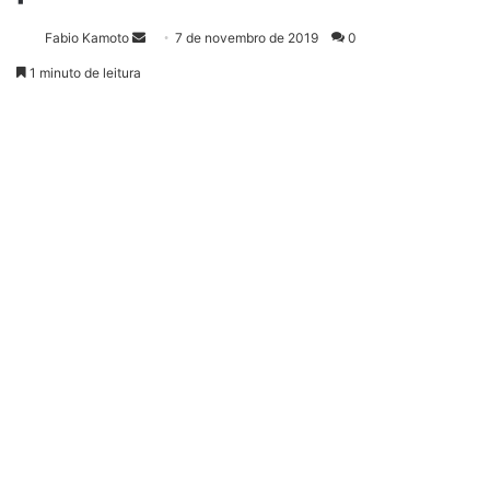
Fabio Kamoto
M
7 de novembro de 2019
0
a
1 minuto de leitura
n
d
e
u
m
e
-
m
a
i
l