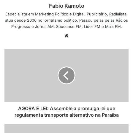
Fabio Kamoto
Especialista em Marketing Político e Digital, Publicitário, Radialista,
atua desde 2006 no jornalismo político. Passou pelas pelas Rádios
Progresso e Jornal AM, Sousense FM, Líder FM e Mais FM.
W
e
b
s
i
t
e
AGORA É LEI: Assembleia promulga lei que
regulamenta transporte alternativo na Paraíba