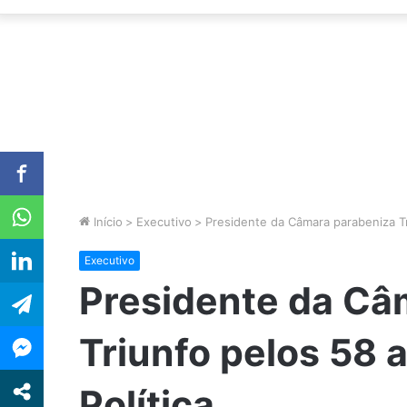
Início
>
Executivo
>
Presidente da Câmara parabeniza Tr
Executivo
Presidente da Câ
Triunfo pelos 58
Política.