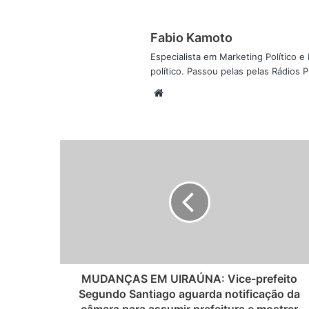
Fabio Kamoto
Especialista em Marketing Político e D
político. Passou pelas pelas Rádios
W
e
b
s
i
t
e
MUDANÇAS EM UIRAÚNA: Vice-prefeito
Segundo Santiago aguarda notificação da
câmara para assumir prefeitura e mostrar