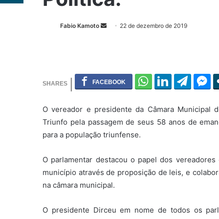
Fabio Kamoto
M
22 de dezembro de 2019
a
n
d
e
u
m
e
O vereador e presidente da Câmara Municipal de
-
Triunfo pela passagem de seus 58 anos de emanc
m
para a população triunfense.
a
i
O parlamentar destacou o papel dos vereadores 
l
município através de proposição de leis, e colab
na câmara municipal.
O presidente Dirceu em nome de todos os parl