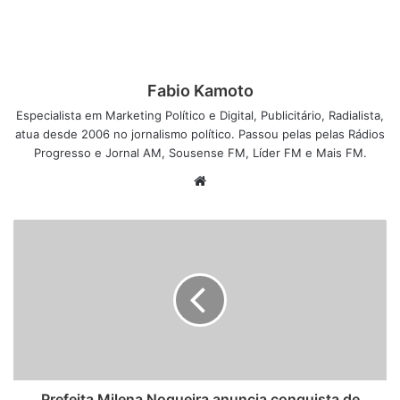
Fabio Kamoto
Especialista em Marketing Político e Digital, Publicitário, Radialista,
atua desde 2006 no jornalismo político. Passou pelas pelas Rádios
Progresso e Jornal AM, Sousense FM, Líder FM e Mais FM.
W
e
b
s
i
t
e
Prefeita Milena Nogueira anuncia conquista de