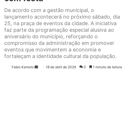
De acordo com a gestão municipal, o
lançamento acontecerá no próximo sábado, dia
25, na praça de eventos da cidade. A iniciativa
faz parte da programação especial alusiva ao
aniversário do município, reforçando o
compromisso da administração em promover
eventos que movimentem a economia e
fortaleçam a identidade cultural da população.
Fabio Kamoto
M
18 de abril de 2026
0
1 minuto de leitura
a
n
d
e
u
m
e
-