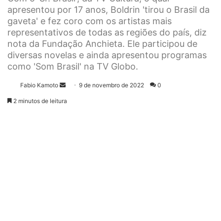
apresentou por 17 anos, Boldrin 'tirou o Brasil da
gaveta' e fez coro com os artistas mais
representativos de todas as regiões do país, diz
nota da Fundação Anchieta. Ele participou de
diversas novelas e ainda apresentou programas
como 'Som Brasil' na TV Globo.
Fabio Kamoto
M
9 de novembro de 2022
0
a
2 minutos de leitura
n
d
e
u
m
e
-
m
a
i