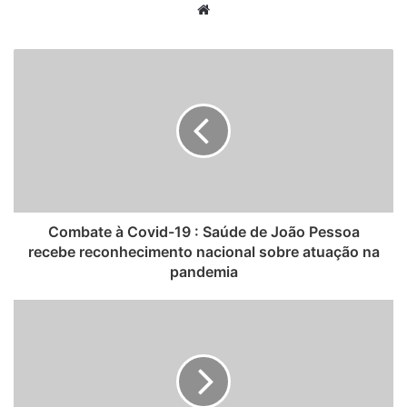
W
e
b
s
i
t
e
Combate à Covid-19 : Saúde de João Pessoa
recebe reconhecimento nacional sobre atuação na
pandemia