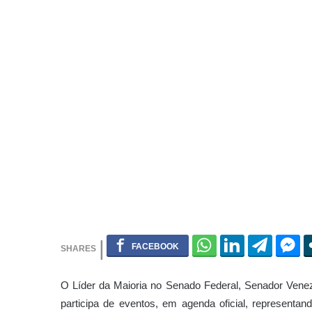
a
i
l
O Líder da Maioria no Senado Federal, Senador Ven
participa de eventos, em agenda oficial, representa