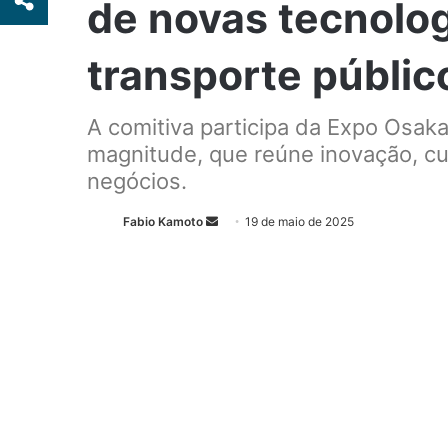
de novas tecnolo
transporte públic
A comitiva participa da Expo Osak
magnitude, que reúne inovação, cu
negócios.
Fabio Kamoto
M
19 de maio de 2025
a
n
d
e
u
m
e
-
m