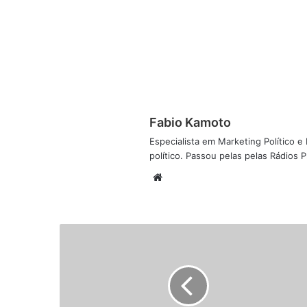
Fabio Kamoto
Especialista em Marketing Político e D
político. Passou pelas pelas Rádios
W
e
b
s
i
t
e