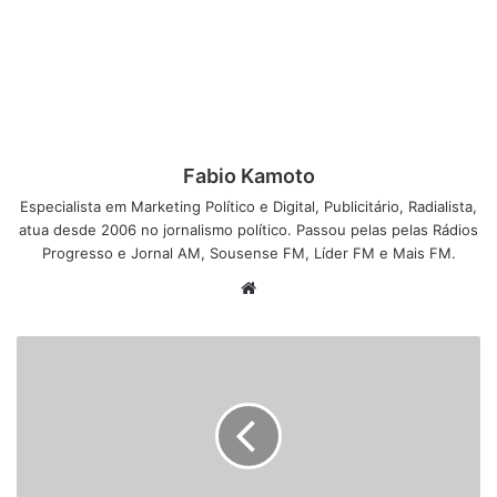
Fabio Kamoto
Especialista em Marketing Político e Digital, Publicitário, Radialista,
atua desde 2006 no jornalismo político. Passou pelas pelas Rádios
Progresso e Jornal AM, Sousense FM, Líder FM e Mais FM.
W
e
b
s
i
t
e