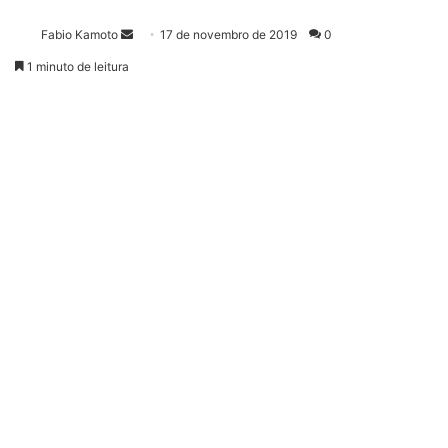
Fabio Kamoto
M
17 de novembro de 2019
0
a
1 minuto de leitura
n
d
e
u
m
e
-
m
a
i
l