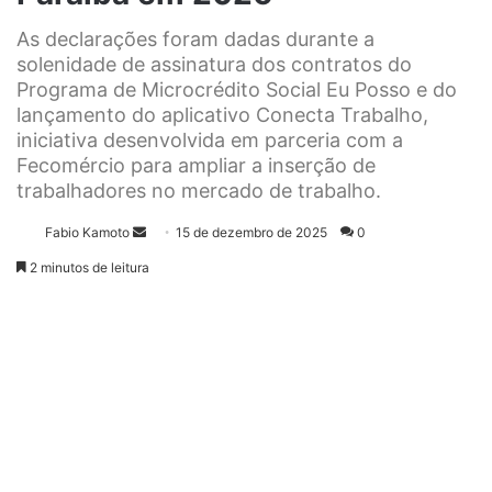
As declarações foram dadas durante a
solenidade de assinatura dos contratos do
Programa de Microcrédito Social Eu Posso e do
lançamento do aplicativo Conecta Trabalho,
iniciativa desenvolvida em parceria com a
Fecomércio para ampliar a inserção de
trabalhadores no mercado de trabalho.
Fabio Kamoto
M
15 de dezembro de 2025
0
a
2 minutos de leitura
n
d
e
u
m
e
-
m