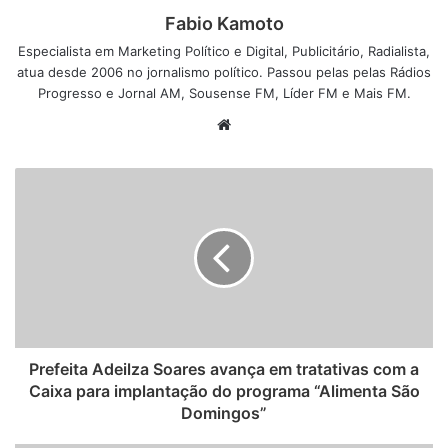
Fabio Kamoto
Especialista em Marketing Político e Digital, Publicitário, Radialista,
atua desde 2006 no jornalismo político. Passou pelas pelas Rádios
Progresso e Jornal AM, Sousense FM, Líder FM e Mais FM.
W
e
b
s
i
t
e
Prefeita Adeilza Soares avança em tratativas com a
Caixa para implantação do programa “Alimenta São
Domingos”