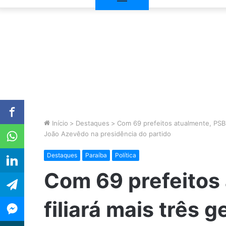
Início
>
Destaques
>
Com 69 prefeitos atualmente, PSB f
João Azevêdo na presidência do partido
Destaques
Paraíba
Política
Com 69 prefeitos
filiará mais três 