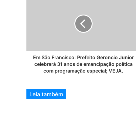
i
t
e
Em São Francisco: Prefeito Geroncio Junior
celebrará 31 anos de emancipação política
com programação especial; VEJA.
Leia também