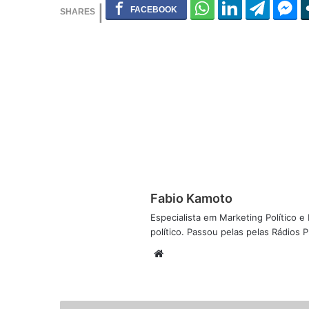
Fabio Kamoto
Especialista em Marketing Político e D
político. Passou pelas pelas Rádios
W
e
b
s