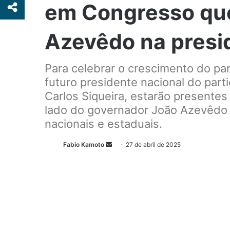
em Congresso que 
Azevêdo na presid
Para celebrar o crescimento do part
futuro presidente nacional do part
Carlos Siqueira, estarão presente
lado do governador João Azevêdo e
nacionais e estaduais.
Fabio Kamoto
M
27 de abril de 2025
a
n
d
e
u
m