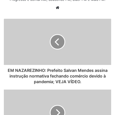
W
e
b
s
i
t
e
EM NAZAREZINHO: Prefeito Salvan Mendes assina
instrução normativa fechando comércio devido à
pandemia; VEJA VÍDEO.