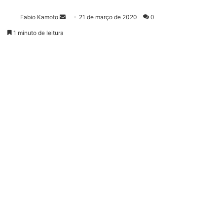
Fabio Kamoto
M
21 de março de 2020
0
a
1 minuto de leitura
n
d
e
u
m
e
-
m
a
i
l