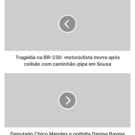
s
i
t
e
Tragédia na BR-230: motociclista morre após
colisão com caminhão-pipa em Sousa
Deputado Chico Mendes e prefeita Denise Bayma