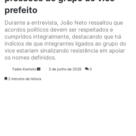
prefeito
Durante a entrevista, João Neto ressaltou que
acordos políticos devem ser respeitados e
cumpridos integralmente, destacando que há
indícios de que integrantes ligados ao grupo do
vice estariam sinalizando resistência em apoiar
os nomes definidos.
Fabio Kamoto
M
3 de junho de 2026
0
a
2 minutos de leitura
n
d
e
u
m
e
-
m