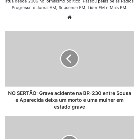
atua desde 2006 no jornalismo político. Passou pelas pelas Rádios
Progresso e Jornal AM, Sousense FM, Líder FM e Mais FM.
W
e
b
s
i
t
e
NO SERTÃO: Grave acidente na BR-230 entre Sousa
e Aparecida deixa um morto e uma mulher em
estado grave