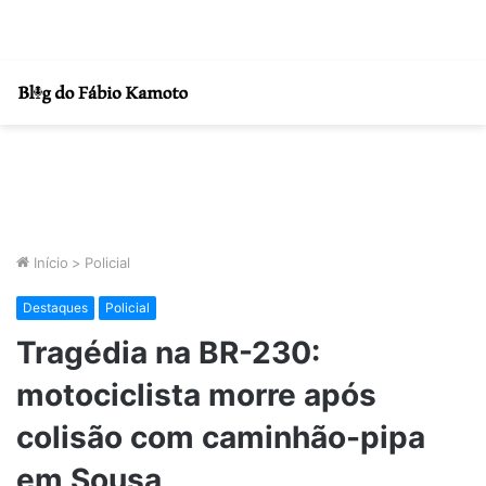
Início
>
Policial
Destaques
Policial
Tragédia na BR-230:
motociclista morre após
colisão com caminhão-pipa
em Sousa