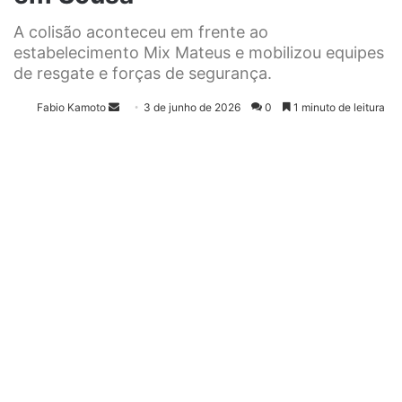
A colisão aconteceu em frente ao
estabelecimento Mix Mateus e mobilizou equipes
de resgate e forças de segurança.
Fabio Kamoto
M
3 de junho de 2026
0
1 minuto de leitura
a
n
d
e
u
m
e
-
m
a
i
l