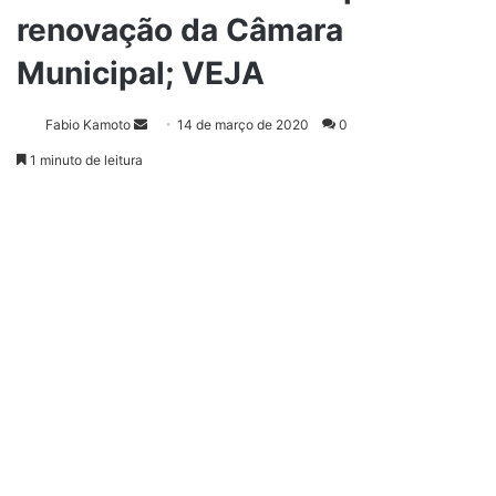
renovação da Câmara
Municipal; VEJA
Fabio Kamoto
M
14 de março de 2020
0
a
1 minuto de leitura
n
d
e
u
m
e
-
m
a
i
l