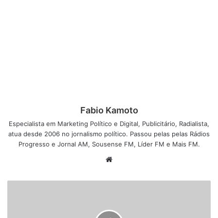
Fabio Kamoto
Especialista em Marketing Político e Digital, Publicitário, Radialista,
atua desde 2006 no jornalismo político. Passou pelas pelas Rádios
Progresso e Jornal AM, Sousense FM, Líder FM e Mais FM.
W
e
b
s
i