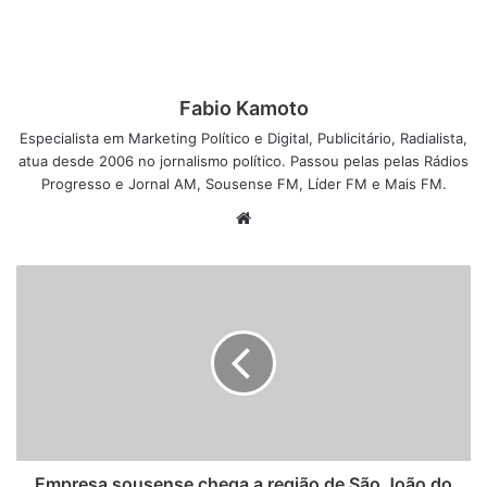
Fabio Kamoto
Especialista em Marketing Político e Digital, Publicitário, Radialista,
atua desde 2006 no jornalismo político. Passou pelas pelas Rádios
Progresso e Jornal AM, Sousense FM, Líder FM e Mais FM.
W
e
b
s
i
t
e
Empresa sousense chega a região de São João do