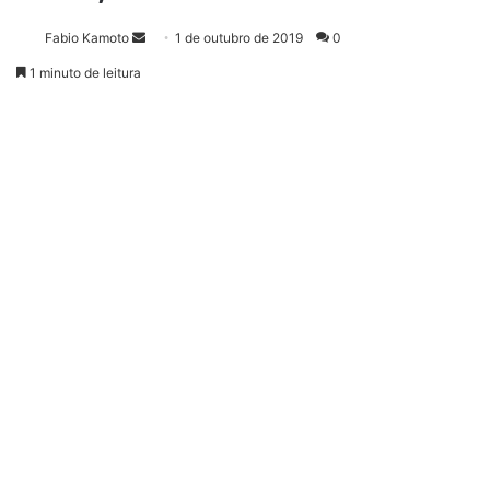
Fabio Kamoto
M
1 de outubro de 2019
0
a
1 minuto de leitura
n
d
e
u
m
e
-
m
a
i
l