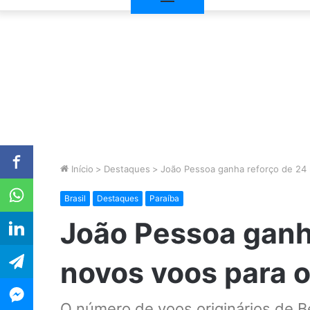
Início
>
Destaques
>
João Pessoa ganha reforço de 24 
Brasil
Destaques
Paraíba
João Pessoa ganh
novos voos para o
O número de voos originários de B