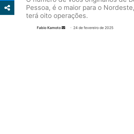
Pessoa, é o maior para o Nordeste,
terá oito operações.
Fabio Kamoto
M
24 de fevereiro de 2025
a
n
d
e
u
m
e
-
m
a
i
l