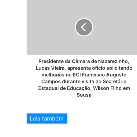
s
i
t
e
Presidente da Câmara de Nazarezinho,
Lucas Vieira, apresenta ofício solicitando
melhorias na ECI Francisco Augusto
Campos durante visita do Secretário
Estadual de Educação, Wilson Filho em
Sousa
Leia também