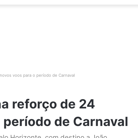
novos voos para o período de Carnaval
a reforço de 24
 período de Carnaval
elo Horizonte, com destino a João