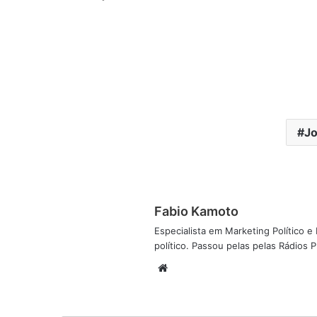
Jo
Fabio Kamoto
Especialista em Marketing Político e D
político. Passou pelas pelas Rádios
W
e
b