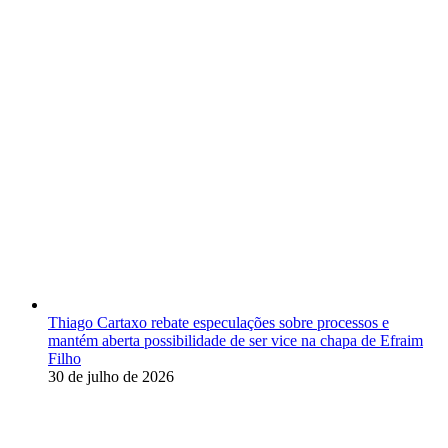
As Mais Lidas da Semana
Thiago Cartaxo rebate especulações sobre processos e
mantém aberta possibilidade de ser vice na chapa de Efraim
Filho
30 de julho de 2026