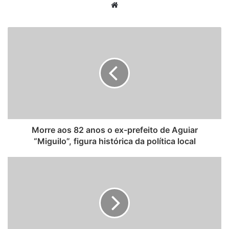
W
e
b
s
i
t
e
Morre aos 82 anos o ex-prefeito de Aguiar
“Miguilo”, figura histórica da política local