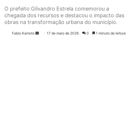
O prefeito Gilvandro Estrela comemorou a
chegada dos recursos e destacou o impacto das
obras na transformação urbana do município.
Fabio Kamoto
M
17 de maio de 2026
0
1 minuto de leitura
a
n
d
e
u
m
e
-
m
a
i
l