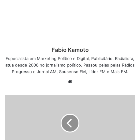
Fabio Kamoto
Especialista em Marketing Político e Digital, Publicitário, Radialista,
atua desde 2006 no jornalismo político. Passou pelas pelas Rádios
Progresso e Jornal AM, Sousense FM, Líder FM e Mais FM.
W
e
b
s
i
t
e