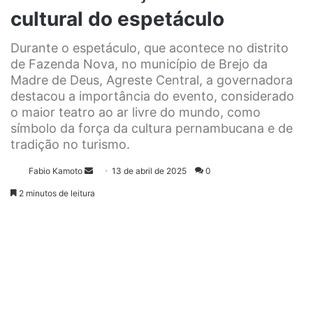
cultural do espetáculo
Durante o espetáculo, que acontece no distrito
de Fazenda Nova, no município de Brejo da
Madre de Deus, Agreste Central, a governadora
destacou a importância do evento, considerado
o maior teatro ao ar livre do mundo, como
símbolo da força da cultura pernambucana e de
tradição no turismo.
Fabio Kamoto
M
13 de abril de 2025
0
a
2 minutos de leitura
n
d
e
u
m
e
-