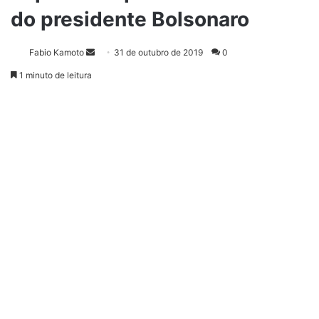
do presidente Bolsonaro
Fabio Kamoto
M
31 de outubro de 2019
0
a
1 minuto de leitura
n
d
e
u
m
e
-
m
a
i
l