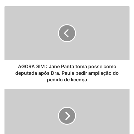
e
b
s
i
t
e
AGORA SIM : Jane Panta toma posse como
deputada após Dra. Paula pedir ampliação do
pedido de licença