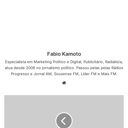
Fabio Kamoto
Especialista em Marketing Político e Digital, Publicitário, Radialista,
atua desde 2006 no jornalismo político. Passou pelas pelas Rádios
Progresso e Jornal AM, Sousense FM, Líder FM e Mais FM.
W
e
b
s
i
t
e