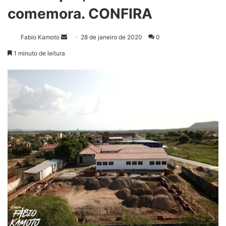
comemora. CONFIRA
Fabio Kamoto
M
28 de janeiro de 2020
0
a
1 minuto de leitura
n
d
e
u
m
e
-
m
a
i
l