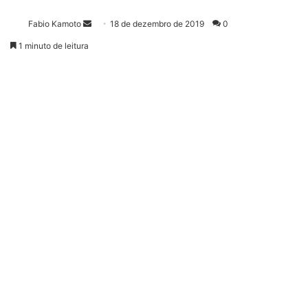
Fabio Kamoto
M
18 de dezembro de 2019
0
a
1 minuto de leitura
n
d
e
u
m
e
-
m
a
i
l