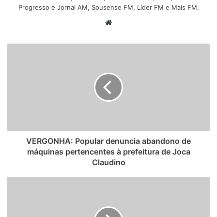
Progresso e Jornal AM, Sousense FM, Líder FM e Mais FM.
W
e
b
s
i
t
e
VERGONHA: Popular denuncia abandono de
máquinas pertencentes à prefeitura de Joca
Claudino