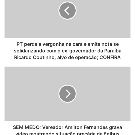
t
e
PT perde a vergonha na cara e emite nota se
solidarizando com o ex-governador da Paraíba
Ricardo Coutinho, alvo de operação; CONFIRA
SEM MEDO: Vereador Amilton Fernandes grava
vídeo mostrando situação precária de ônibus