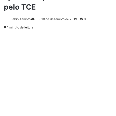
pelo TCE
Fabio Kamoto
M
18 de dezembro de 2019
0
a
1 minuto de leitura
n
d
e
u
m
e
-
m
a
i
l