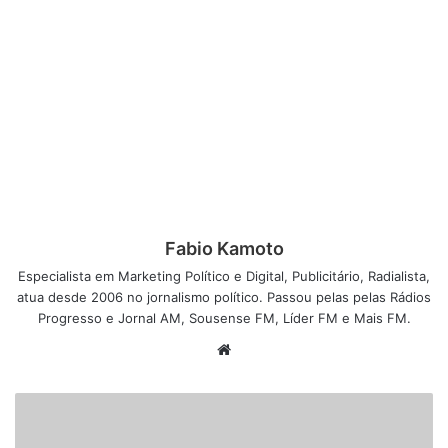
Fabio Kamoto
Especialista em Marketing Político e Digital, Publicitário, Radialista,
atua desde 2006 no jornalismo político. Passou pelas pelas Rádios
Progresso e Jornal AM, Sousense FM, Líder FM e Mais FM.
W
e
b
s
i