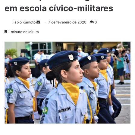
em escola cívico-militares
Fabio Kamoto
M
7 de fevereiro de 2020
0
a
1 minuto de leitura
n
d
e
u
m
e
-
m
a
i
l