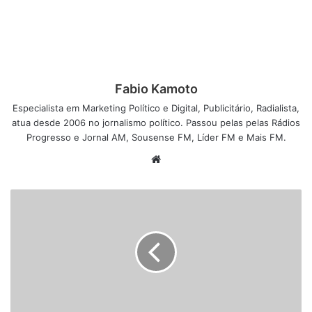
Fabio Kamoto
Especialista em Marketing Político e Digital, Publicitário, Radialista,
atua desde 2006 no jornalismo político. Passou pelas pelas Rádios
Progresso e Jornal AM, Sousense FM, Líder FM e Mais FM.
W
e
b
s
i
t
e