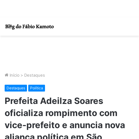
Início
>
Destaques
Destaques
Política
Prefeita Adeilza Soares
oficializa rompimento com
vice-prefeito e anuncia nova
aliança política em São