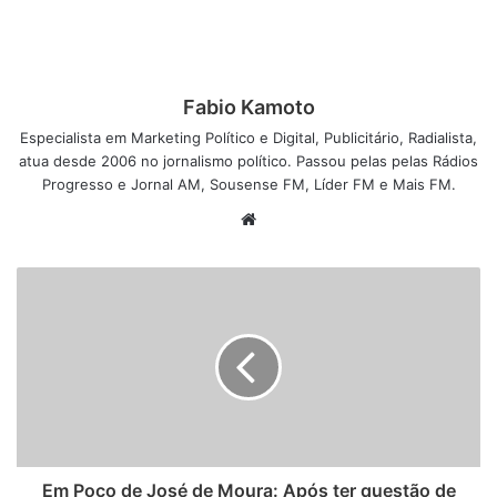
Fabio Kamoto
Especialista em Marketing Político e Digital, Publicitário, Radialista,
atua desde 2006 no jornalismo político. Passou pelas pelas Rádios
Progresso e Jornal AM, Sousense FM, Líder FM e Mais FM.
W
e
b
s
i
t
e
Em Poço de José de Moura: Após ter questão de