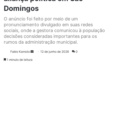
Domingos
O anúncio foi feito por meio de um
pronunciamento divulgado em suas redes
sociais, onde a gestora comunicou à população
decisões consideradas importantes para os
rumos da administração municipal.
Fabio Kamoto
M
12 de junho de 2026
0
a
1 minuto de leitura
n
d
e
u
m
e
-
m
a