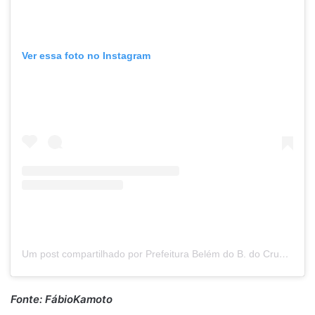
Ver essa foto no Instagram
Um post compartilhado por Prefeitura Belém do B. do Cruz (@prefeituradebelemdobrejodocruz)
Fonte: FábioKamoto