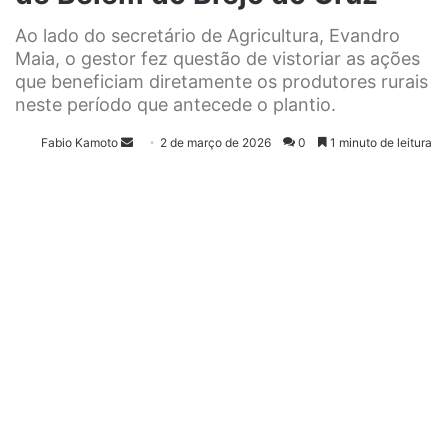
Ao lado do secretário de Agricultura, Evandro
Maia, o gestor fez questão de vistoriar as ações
que beneficiam diretamente os produtores rurais
neste período que antecede o plantio.
Fabio Kamoto
M
2 de março de 2026
0
1 minuto de leitura
a
n
d
e
u
m
e
-
m
a
i
l