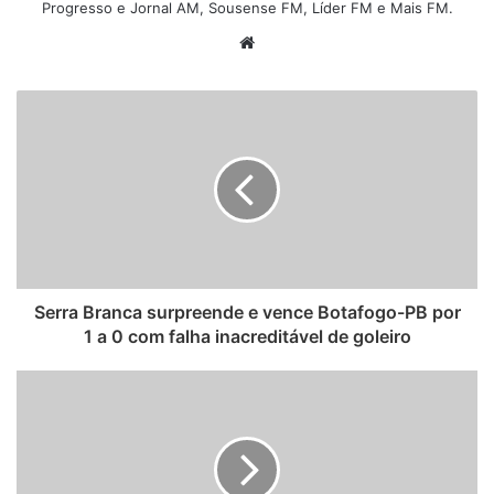
Progresso e Jornal AM, Sousense FM, Líder FM e Mais FM.
W
e
b
s
i
t
e
Serra Branca surpreende e vence Botafogo-PB por
1 a 0 com falha inacreditável de goleiro